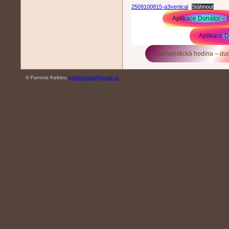
2509100815-a3vertical
Stáhnout
Aplikace Donátor – l
Aplikace D
Eucharistická hodina – duc
© Farnost Keblov,
keblov.fara@tiscali.cz