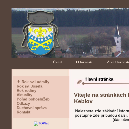
Úvod
O farnosti
Život farnost
Hlavní stránka
👩 Rok sv.Ludmily
Rok sv. Josefa
Rok rodiny
Vítejte na stránkách
Aktuality
Pořad bohoslužeb
Keblov
Odkazy
Duchovní správa
Naleznete zde základní inform
Kontakt
postupně zde přibudou další
(částečn