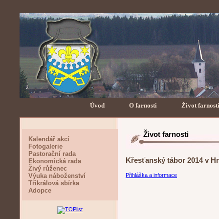
Úvod
O farnosti
Život farnost
Život farnosti
Kalendář akcí
Fotogalerie
Pastorační rada
Křesťanský tábor 2014 v Hr
Ekonomická rada
Živý růženec
Výuka náboženství
Přihláška a informace
Třikrálová sbírka
Adopce