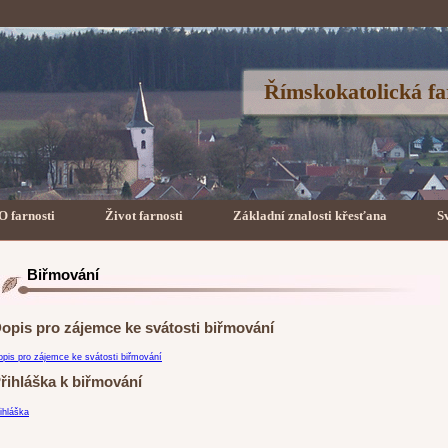
Římskokatolická fa
O farnosti
Život farnosti
Základní znalosti křesťana
S
Biřmování
opis pro zájemce ke svátosti biřmování
pis pro zájemce ke svátosti biřmování
řihláška k biřmování
ihláška