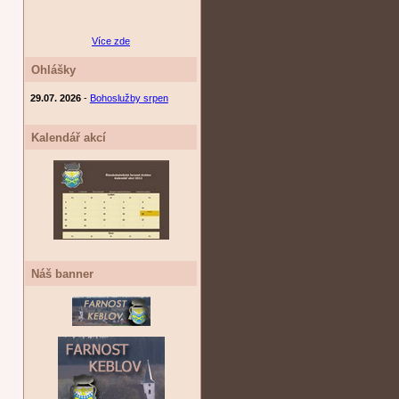
Více zde
Ohlášky
29.07. 2026
-
Bohoslužby srpen
Kalendář akcí
Náš banner