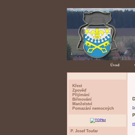
Úvod
Křest
Zpověď
Přijímání
D
Biřmování
Manželství
Pomazání nemocných
Do
P
Př
P. Josef Toufar