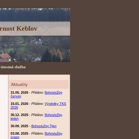
rnost Keblov
vátostná služba
Aktuality
31.05. 2026
-
Přidáno:
Bohoslužby
červen
15.01. 2026
-
Přidáno:
Výsledky TKS
2026
30.12. 2025
-
Přidáno:
Bohoslužby
leden
30.09. 2025
-
Bohoslužby říjen
03.08. 2025
-
Přidáno:
Bohoslužby
srpen