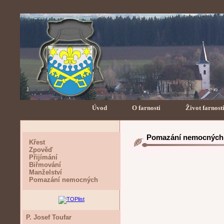
Úvod
O farnosti
Život farnost
Pomazání nemocných
Křest
Zpověď
Přijímání
Biřmování
Manželství
Pomazání nemocných
P. Josef Toufar